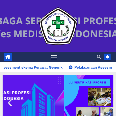
a Perawat Generik
Pelaksanaan Assesment
OPEN R